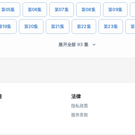
第05集
第06集
第07集
第08集
第09集
第19集
第20集
第21集
第22集
第23集
第
展开全部 93 集
接
法律
隐私政策
服务条款