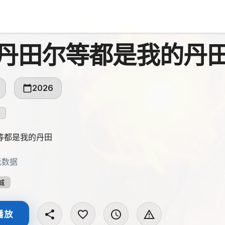
丹田尔等都是我的丹
2026
等都是我的丹田
无数据
城
播放