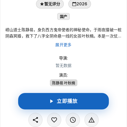
暂无评分
2026
国产
崂山道士陈静易，身负西方鬼帝使者的神秘使命，于雨夜撞破一桩
阴森冥婚，救下了八字全阴命悬一线的女孩叶秋楠。本是一次仗义
出手，却让他与叶秋楠一同被卷入邪教幽冥会复活上古鬼王的惊天
展开更多
阴谋。幽冥会为唤醒鬼王，需完成残忍的鬼王五祭。陈静易被迫与
铁面警员隋成海，睿智老者楚老及其飒爽孙女楚佳佳等同伴结盟，
导演
:
踏上征途共斗幽冥会。
暂无数据
演员
:
陈静易 叶秋楠
立即播放