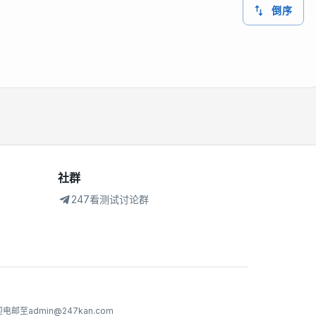
倒序
社群
247看测试讨论群
dmin@247kan.com