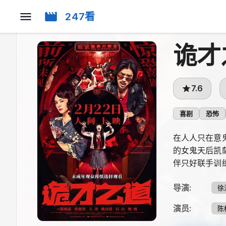
247看
诡才
7.6
喜剧
恐怖
在人人只在意
的女鬼天后凯
伴只好联手训
导演
:
徐
演员
:
陈