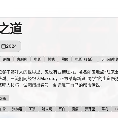
之道
2024
剧情
喜剧片
电影
其他
院线
电影（B站）
bilibili电
鬼够不够吓人的世界里，鬼也有业绩压力。著名闹鬼地点“旺来温
萨琳、三流阴间经纪人Makoto，正为菜鸟新鬼“同学”的出道
练吓人技巧，试图闯出名号，制造属于自己的都市传说。
汉强
柏霖
张榕容
王净
姚以缇
百白
瘦瘦
罗芽里
葛凡
+