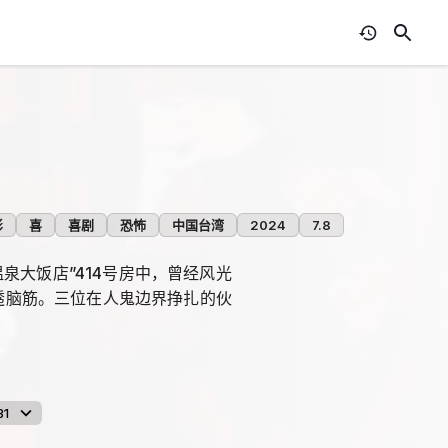
影
喜
喜剧
恐怖
中国台湾
2024
7.8
泉大饭店”414号房中，曾经风光
伤透脑筋。三位在人鬼边界挣扎的伙
31