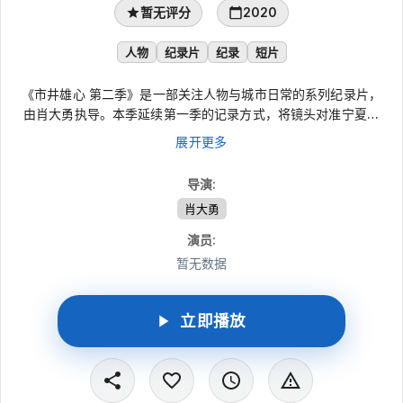
暂无评分
2020
人物
纪录片
纪录
短片
《市井雄心 第二季》是一部关注人物与城市日常的系列纪录片，
由肖大勇执导。本季延续第一季的记录方式，将镜头对准宁夏银
川，以真实的纪实手法走近不同人物，呈现他们在现实生活中追寻
展开更多
梦想、努力前行的过程。作品由一吨兄弟纪录片实验室、宁夏大象
文化传媒有限公司、银川市新闻传媒集团融媒体中心联合出品，在
导演
:
平实观察中勾勒银川人的逐梦之路。
肖大勇
演员
:
暂无数据
立即播放