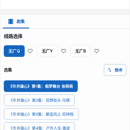
剧集
线路选择
无广Q
无广Y
无广B
选集
倒序
《市井雄心》第1集：痴梦舞台·张萌萌
《市井雄心》第2集：狂野街头·马啸
《市井雄心》第3集：酿造风土·邓钟翔
《市井雄心》第4集：户外人生·骆波