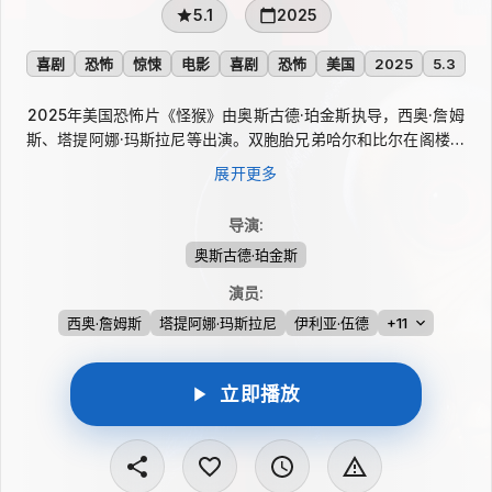
5.1
2025
喜剧
恐怖
惊悚
电影
喜剧
恐怖
美国
2025
5.3
2025年美国恐怖片《怪猴》由奥斯古德·珀金斯执导，西奥·詹姆
斯、塔提阿娜·玛斯拉尼等出演。双胞胎兄弟哈尔和比尔在阁楼翻
出父亲留下的旧猴子玩具后，身边接连出现骇人的死亡。两人试图
展开更多
丢弃它并各自生活，却在岁月中渐行渐远。多年后，神秘死亡再度
降临，兄弟只能重新联手，寻找彻底毁掉怪猴的办法。
导演
:
奥斯古德·珀金斯
演员
:
西奥·詹姆斯
塔提阿娜·玛斯拉尼
伊利亚·伍德
+11
立即播放