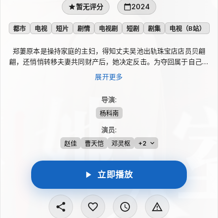
暂无评分
2024
都市
电视
短片
剧情
电视剧
短剧
剧集
电视（B站）
郑萋原本是操持家庭的主妇，得知丈夫吴池出轨珠宝店店员贝翩
翩，还悄悄转移夫妻共同财产后，她决定反击。为夺回属于自己的
钱，她招来急需为女儿筹医药费的马红丽，将其包装成富婆“玛丽”
展开更多
住进家中，借机接近吴池并引他投入翡翠生意。两人在布局中逐渐
建立信任，也让贝翩翩看清吴池。最终郑萋拿回财产、结束婚姻，
导演
:
并与曾困在迷茫中的女性们重新出发。
杨科南
演员
:
赵佳
曹天恺
邓灵枢
+2
立即播放