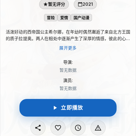
暂无评分
2021
冒险
爱情
国产动漫
活泼好动的西帝国公主希尔娜，在年幼时偶然邂逅了来自北方王国
的质子拉提奥。两人在相处中逐渐产生了深厚的情感，彼此的心开
始慢慢靠近。
展开更多
导演
:
暂无数据
演员
:
暂无数据
立即播放