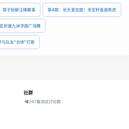
，章子怡聊汪峰趣事
第4期：张天爱加盟！宋亚轩直面焦虑
宋亚轩唐九洲学跳广场舞
轩与队友“合体”打歌
社群
247看测试讨论群