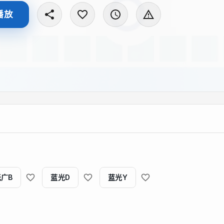
播放
无广B
蓝光D
蓝光Y