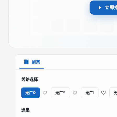
立即
剧集
线路选择
无广Q
无广Y
无广I
选集