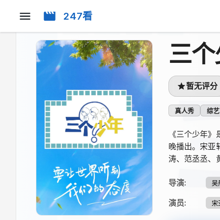
247看
三个
暂无评分
真人秀
综艺
《三个少年》
晚播出。宋亚
涛、范丞丞、
导演
:
吴
演员
:
宋