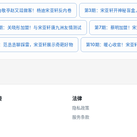
白敬亭赵又廷做客！杨迪宋亚轩反内卷
第3期：宋亚轩开神秘盲盒
期：关晓彤加盟！与宋亚轩唐九洲友情测试
第7期：蔡明加盟！
期：范丞丞聊踩雷，宋亚轩展示奇葩好物
第10期：暖心收官！宋亚
接
法律
隐私政策
服务条款