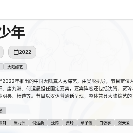
少年
2022
大陆综艺
是2022年推出的中国大陆真人秀综艺，由吴彤执导，节目定位为
轩、唐九洲、何运晨担任固定嘉宾，嘉宾阵容还包括沈腾、贾玲
黄明昊、杨迪等。节目以汉语普通话呈现，整体兼具大陆综艺的
彤
亚轩
唐九洲
何运晨
沈腾
贾玲
章子怡
白敬亭
张天爱