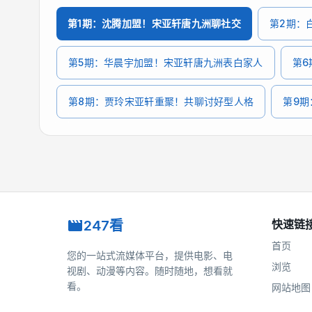
第1期：沈腾加盟！宋亚轩唐九洲聊社交
第2期：
第5期：华晨宇加盟！宋亚轩唐九洲表白家人
第6
第8期：贾玲宋亚轩重聚！共聊讨好型人格
第9
247看
快速链
首页
您的一站式流媒体平台，提供电影、电
浏览
视剧、动漫等内容。随时随地，想看就
看。
网站地图