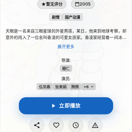
暂无评分
2005
剧情
国产动漫
天眼是一名来自三眼星球的外星男孩，某日，他来到地球考察，却
意外的闯入了一位名叫香凌的可爱女孩家。香凌家经营着一间冰淇
淋店，天眼从未吃过如此美味的食物，很快就折服在了冰淇淋的诱
展开更多
惑之下，决定在香凌家常住。天眼化身成为了一只小猫，但是香凌
和她的朋友甄美丽、许博文等人都能够看见天眼的真身。香凌外表
导演
:
可爱，个性善良，然而却屡屡遭到同班同学张胜男和李亨等人的刁
糖仁
难和欺负，当天眼来到她身边之后，香凌终于能够借助天眼的魔力
给予张胜男有力的回击。天眼的魔力帮助香凌和朋友们解决了许多
演员
:
的难题，却也惹出了不少的笑话。单纯善良的孩子们聚在一起，充
伍凤春
张美娟
腾腾
+6
满了幸福和欢笑的日常每天都在上演。
立即播放