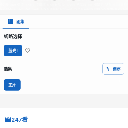
剧集
线路选择
蓝光I
选集
倒序
正片
247看