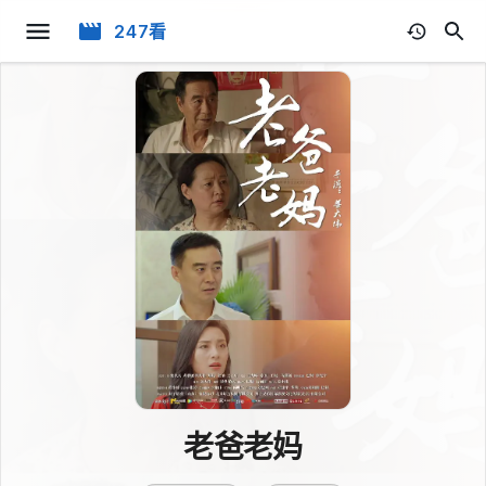
247看
老爸老妈