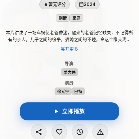
暂无评分
2024
剧情
家庭
本片讲述了一场车祸使老爸昏迷，醒来的老爸记忆缺失，不记得所
有的亲人，儿子之间的纷争，婆媳之间的不睦，令这个家支离破
碎，关于赡养老人，作为儿子们互相埋怨，推卸责任，孤独的老爸
展开更多
希望儿子们都过的更好，不想拖...
导演
:
姜大伟
演员
:
徐光宇
巴特
立即播放