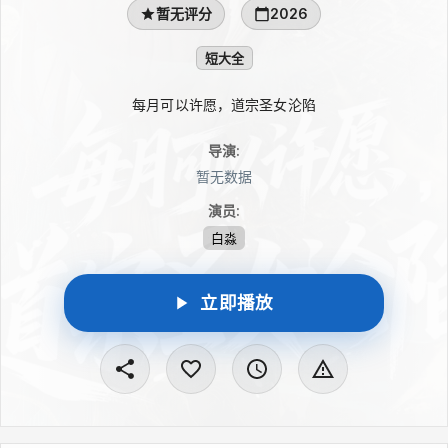
暂无评分
2026
短大全
每月可以许愿，道宗圣女沦陷
导演
:
暂无数据
演员
:
白淼
立即播放