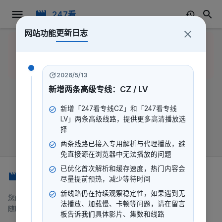
247看
更新日志
网站功能
该影片可能已被去重名系统移
返回
前往
除，请尝试使用搜索功能或返回
首页
搜索
上一页。
2026/5/13
新增两条高级专线：CZ / LV
新增「247看专线CZ」和「247看专线
LV」两条高级线路，提供更多高清播放选
择
两条线路已接入专用解析与代理播放，避
免直接源在浏览器中无法播放的问题
已优化首次解析和缓存速度，热门内容会
247看
尽量提前预热，减少等待时间
新线路仍在持续观察稳定性，如果遇到无
您的一站式流媒体平台，提供电影、电视剧、动漫等内容。
法播放、加载慢、卡顿等问题，请在留言
随时随地，想看就看。
板告诉我们具体影片、集数和线路