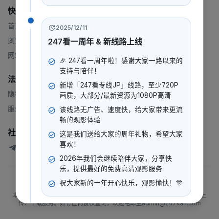
快速链接
首页
2025/12/11
浏览
247看一周年 & 新线路上线
网站地图
🎉 247看一周年啦！感谢大家一路以来的
支持与陪伴！
法律
新增「247看专线JP」线路，至少720P
隐私政策
画质，大部分/最新资源为1080P高清
服务条款
该线路无广告、速度快，给大家带来更流
畅的观影体验
社群
这是我们送给大家的周年礼物，希望大家
喜欢！
247看测试讨论群
2026年我们会继续陪伴大家，分享快
乐，提供最好的免费高清观影服务
©
2026
247看
.
版权所有
祝大家新的一年开心快乐，观影愉快！🎊
本站所有内容均来自互联网分享站点所提供的公开引用资源，未提供资源上
传、下载服务。如有任何侵权查询，欢迎电邮至admin@247kan.com
2025/12/10