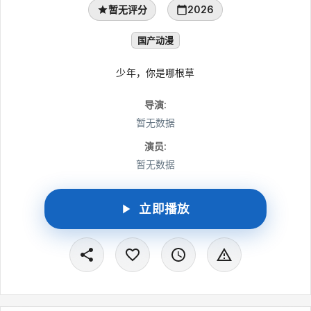
暂无评分
2026
国产动漫
少年，你是哪根草
导演
:
暂无数据
演员
:
暂无数据
立即播放