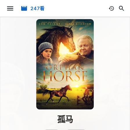
247看
孤马