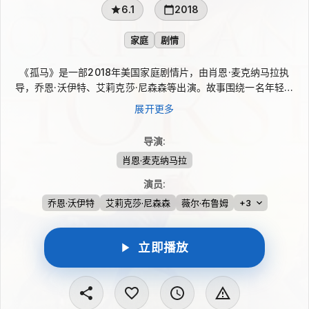
6.1
2018
家庭
剧情
《孤马》是一部2018年美国家庭剧情片，由肖恩·麦克纳马拉执
导，乔恩·沃伊特、艾莉克莎·尼森森等出演。故事围绕一名年轻的
离家女孩展开：她躲进一位退休驯马师的谷仓，在暂时藏身的日子
展开更多
里，逐渐与一匹同样备受困扰的小母马建立起联系。影片以女孩、
驯马师与马之间的相遇为核心，呈现彼此靠近与信任生成的过程。
导演
:
肖恩·麦克纳马拉
演员
:
乔恩·沃伊特
艾莉克莎·尼森森
薇尔·布鲁姆
+3
立即播放