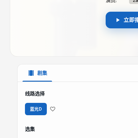
演员
:
Za
立即
剧集
线路选择
蓝光D
选集