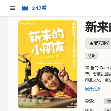
247看
新来
暂无评分
记录
10 歲的 Z
待。習慣說國
印尼文化，產
中長大。他從
展开更多
（NGO）的
書的爸爸 Ri
导演
:
陳
他理解那不僅