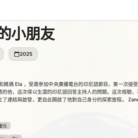
的小朋友
2025
ane 和媽媽 Ela ，受邀參加中央廣播電台的印尼語節目，第一次接
語的他，這次得以生澀的印尼語回答主持人的問題。這次經驗，不僅
生了連結與啟發，更自此開啟了他對自己身分的探索旅程。 Zan
小自認是一個臺灣人，卻隨著年齡的增長，開始對自已身份產生
媽媽 Ela，經常協助來自印尼、菲律賓、越南等地的移住者，協
cky，則一邊忙於教學和學術研究，一邊以自身經驗引導 Zane
聖元
是身份的認同，更是一種生活的選擇…。