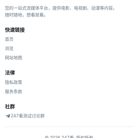
您的一站式流媒体平台，提供电影、电视剧、动漫等内容。
随时随地，想看就看。
快速链接
首页
浏览
网站地图
法律
隐私政策
服务条款
社群
247看测试讨论群
©
2026
247看
.
版权所有