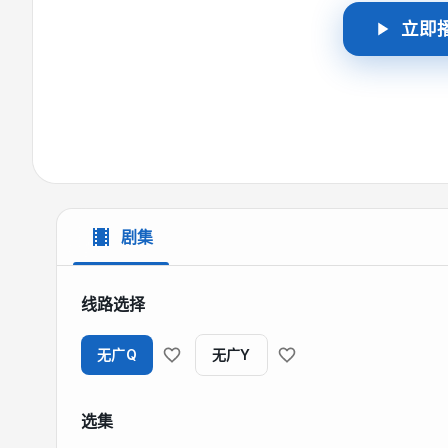
立即
剧集
线路选择
无广Q
无广Y
选集