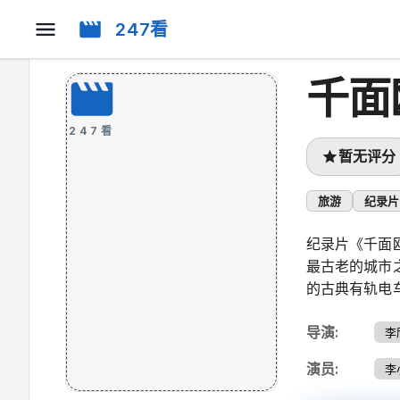
247看
千面
247看
暂无评分
旅游
纪录片
纪录片《千面
最古老的城市
的古典有轨电
导演
:
李
演员
:
李