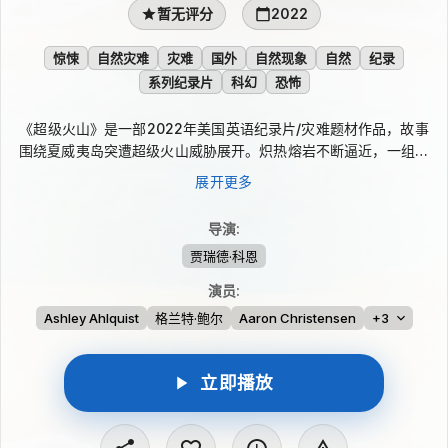
暂无评分
2022
惊悚
自然灾难
灾难
国外
自然现象
自然
纪录
系列纪录片
科幻
恐怖
《超级火山》是一部2022年美国英语纪录片/灾难题材作品，故事
围绕夏威夷岛突遭超级火山威胁展开。炽热熔岩不断逼近，一组专
家必须在有限时间内评估危机、展开救援，帮助处在熔岩路径上的
展开更多
人脱险，并寻找阻止灾难继续扩大的办法。影片聚焦极端自然现象
下的紧迫处境，呈现人与火山危机的对抗。
导演
:
贾瑞德·科恩
演员
:
Ashley Ahlquist
格兰特·鲍尔
Aaron Christensen
+3
立即播放