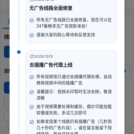
无广告线路全面修复
所有无广告线路已全面修复，现在可以在
剧集
247看畅享无广告观影体验！
感谢大家的耐心等待和反馈支持
线路选择
无广I
2025/12/9
去插播广告代理上线
选集
倒序
所有视频现已通过去插播代理处理，自动
移除视频中间的插播广告
第1集
第2集
第3集
第4集
第5集
温馨提示：视频水印暂时无法去除，敬请
谅解
第6集
第7集
第8集
第9集
第10集
由于视频需要处理和缓存，偶尔可能加载
较慢或失败，多试几次即可
第11集
第12集
第13集
第14集
如果发现某个线路仍有插播广告（几秒到
几十秒的广告片段），请在留言板留下视