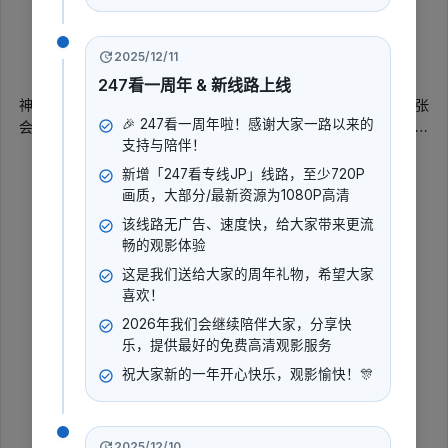
暂无评分
2026
2025/12/11
生活
治愈
动漫
247看一周年 & 新线路上线
神奇的立体纸片世界里，灵动的纸片人物化身小小美食家。一张张
🎉 247看一周年啦！感谢大家一路以来的
会动的纸片组合拼接，制作各式各样美味佳着。过程创意满满、画
支持与陪伴！
面童趣治愈，简单又有趣的美食制作过程轻松易懂。让小朋友感受
展开更多
手工与美食的乐趣，激发想象力和动手创造力。
新增「247看专线JP」线路，至少720P
画质，大部分/最新资源为1080P高清
导演
:
该线路无广告、速度快，给大家带来更流
暂无数据
畅的观影体验
演员
:
这是我们送给大家的周年礼物，希望大家
暂无数据
喜欢！
2026年我们会继续陪伴大家，分享快
乐，提供最好的免费高清观影服务
立即播放
祝大家新的一年开心快乐，观影愉快！🎊
2025/12/10