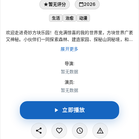
暂无评分
2026
生活
治愈
动漫
欢迎走进奇妙方块乐园！在充满惊喜的我的世界里，方块世界广袤
又神秘。小伙伴们一同探索森林、建造家园、探秘山洞秘境，和可
爱的方块生物快乐互动。一路上携手闯关、互帮互助，用创意搭建
展开更多
梦想天地，用勇气面对新奇挑战，在欢乐冒险中收获友谊与成长。
导演
:
暂无数据
演员
:
暂无数据
立即播放