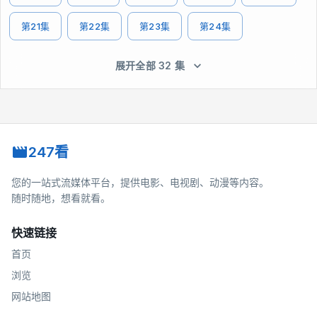
第21集
第22集
第23集
第24集
展开全部 32 集
247看
您的一站式流媒体平台，提供电影、电视剧、动漫等内容。
随时随地，想看就看。
快速链接
首页
浏览
网站地图