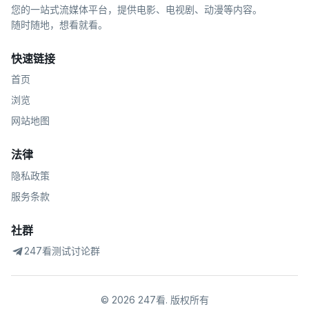
您的一站式流媒体平台，提供电影、电视剧、动漫等内容。
随时随地，想看就看。
快速链接
首页
浏览
网站地图
法律
隐私政策
服务条款
社群
247看测试讨论群
©
2026
247看
.
版权所有