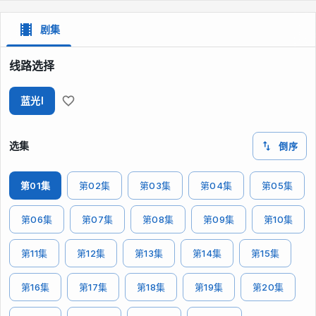
剧集
线路选择
蓝光I
选集
倒序
第01集
第02集
第03集
第04集
第05集
第06集
第07集
第08集
第09集
第10集
第11集
第12集
第13集
第14集
第15集
第16集
第17集
第18集
第19集
第20集