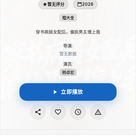
暂无评分
2026
短大全
穿书病弱女配后，偏执男主缠上我
导演
:
暂无数据
演员
:
韩卓宏
立即播放