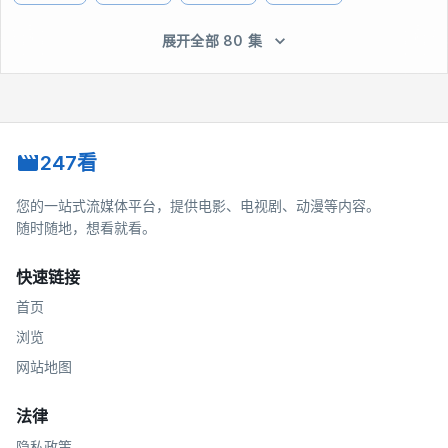
展开全部 80 集
247看
您的一站式流媒体平台，提供电影、电视剧、动漫等内容。
随时随地，想看就看。
快速链接
首页
浏览
网站地图
法律
隐私政策