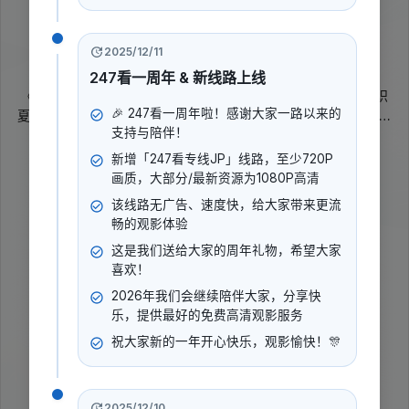
暂无评分
2025
2025/12/11
剧情
综艺
247看一周年 & 新线路上线
《生命缘 第14季》讲述麻醉科硕士李小满在医院规培期间，结识
🎉 247看一周年啦！感谢大家一路以来的
夏朝阳、高歌、余跃。四位年轻人在不同科室轮转工作，因性格、
支持与陪伴！
背景和学历差异产生观念碰撞，也在带教老师及医生们的指导下逐
展开更多
渐理解彼此，培养默契、相互扶持，在忙碌的工作中努力实现自我
新增「247看专线JP」线路，至少720P
价值。
画质，大部分/最新资源为1080P高清
导演
:
该线路无广告、速度快，给大家带来更流
曹盾
畅的观影体验
演员
:
这是我们送给大家的周年礼物，希望大家
尚筱菊
高筱贝
刘筱亭
+9
喜欢！
2026年我们会继续陪伴大家，分享快
乐，提供最好的免费高清观影服务
立即播放
祝大家新的一年开心快乐，观影愉快！🎊
2025/12/10