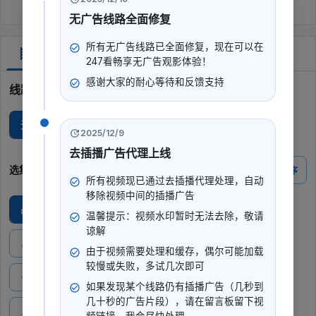
无广告线路全面修复
所有无广告线路已全面修复，现在可以在
剧集
247看畅享无广告观影体验！
感谢大家的耐心等待和反馈支持
线路选择
无广Q
2025/12/9
去插播广告代理上线
选集
倒序
所有视频现已通过去插播代理处理，自动
移除视频中间的插播广告
战斗吧！硬汉
瓷生路漫漫
“芊芊”我心
温馨提示：视频水印暂时无法去除，敬请
谅解
昂首的少年
快乐的“心”事
悬崖边的男孩
由于视频需要处理和缓存，偶尔可能加载
较慢或失败，多试几次即可
奇妙的“旦”生
和你在一起
计划如故
如果发现某个线路仍有插播广告（几秒到
几十秒的广告片段），请在留言板留下视
人生除此无大事
再见，王医生
小小的心愿