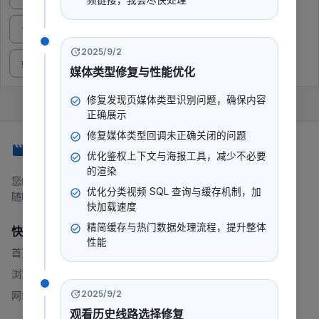
频链接，我会尽快处理
“移”生漫漫
金石可开
百万分之二的爱
2025/9/2
妈妈是超人
“智”愈之路
媒体类型修复与性能优化
修复发现页媒体类型识别问题，确保内容
正确展示
修复媒体类型回调未正确关闭的问题
247看
优化鉴权上下文与海报工具，减少不必要
的渲染
您的一站式流媒体平台，提供电影、电视剧、动漫等内容。
优化分类视频 SQL 查询与缓存机制，加
随时随地，想看就看。
快加载速度
精简缓存与热门数据处理流程，提升整体
快速链接
性能
首页
浏览
2025/9/2
网站地图
观看历史线路选择修复