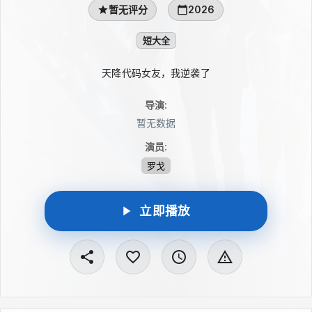
暂无评分
2026
短大全
天降代码女友，我逆袭了
导演
:
暂无数据
演员
:
罗戈
立即播放