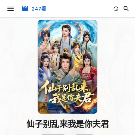
247看
仙子别乱来我是你夫君