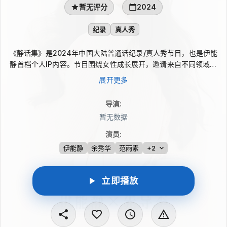
暂无评分
2024
纪录
真人秀
《静话集》是2024年中国大陆普通话纪录/真人秀节目，也是伊能
静首档个人IP内容。节目围绕女性成长展开，邀请来自不同领域的
女性嘉宾交流生命经验，与余秀华、范雨素、陈韦伶、陆蓉之等共
展开更多
同谈及原生家庭、成长路径与女性意志的觉醒。它以一封写给女性
的“情书”为表达方式，呈现她们成为自己的过程，并传递更自信、
导演
:
独立与美好的力量。
暂无数据
演员
:
伊能静
余秀华
范雨素
+2
立即播放