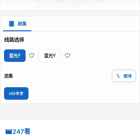
剧集
线路选择
蓝光F
蓝光Y
选集
倒序
HD中字
247看