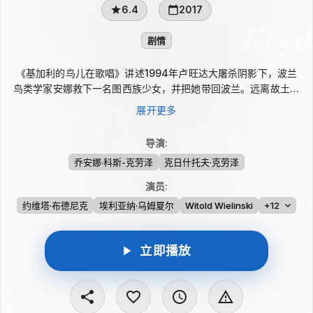
6.4
2017
剧情
《基加利的鸟儿在歌唱》讲述1994年卢旺达大屠杀阴影下，波兰
鸟类学家安娜救下一名图西族少女，并把她带回波兰。远离故土并
没有让幸存者真正平静，创痛、记忆与沉默持续缠绕着两人。为了
展开更多
直面无法摆脱的过去，她们再次回到非洲，在战争遗痕中寻找曾经
的回忆，也尝试为破碎的内心找到安放之处。
导演
:
乔安娜·科斯-克劳泽
克日什托夫·克劳泽
演员
:
约维塔·布德尼克
埃利亚纳·乌姆夏尔
Witold Wielinski
+12
立即播放