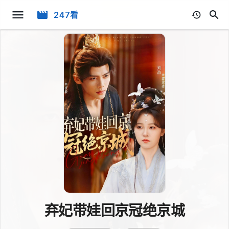
247看
弃妃带娃回京冠绝京城