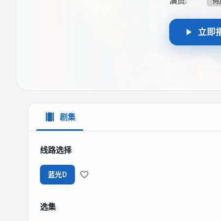
演员
:
何
立即
剧集
线路选择
蓝光D
选集