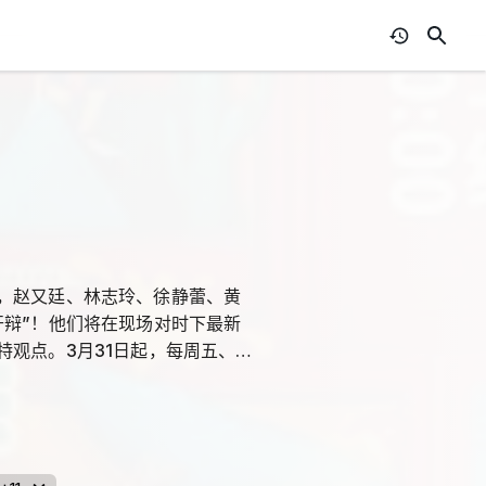
，赵又廷、林志玲、徐静蕾、黄
开辩”！他们将在现场对时下最新
观点。3月31日起，每周五、六