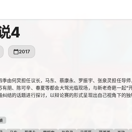
说4
2017
四季由何炅担任议长，马东、蔡康永、罗振宇、张泉灵担任导师
苏有朋、陈可辛、春夏等都会大驾光临现场，与新老奇葩一起“
最纠结的话题进行探讨，以辩论赛的形式呈现出自己视角下的独特
上线！
頔