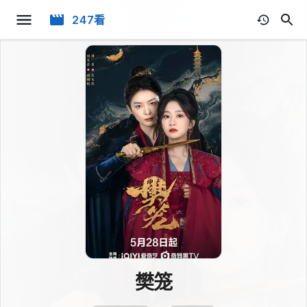
247看
樊笼