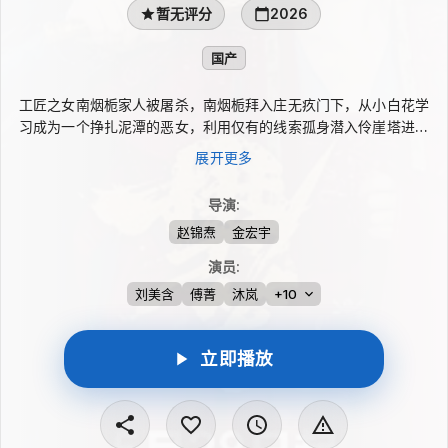
暂无评分
2026
国产
工匠之女南烟栀家人被屠杀，南烟栀拜入庄无疚门下，从小白花学
习成为一个挣扎泥潭的恶女，利用仅有的线索孤身潜入伶崖塔进行
复仇。传闻间，进入伶崖塔的人都成为了斗兽场的野兽，无一生
展开更多
还。正当南烟栀以为自己孤立无援时，却看到了庄无疚作为伶崖塔
的上位者出现……
导演
:
赵锦焘
金宏宇
演员
:
刘美含
傅菁
沐岚
+10
立即播放