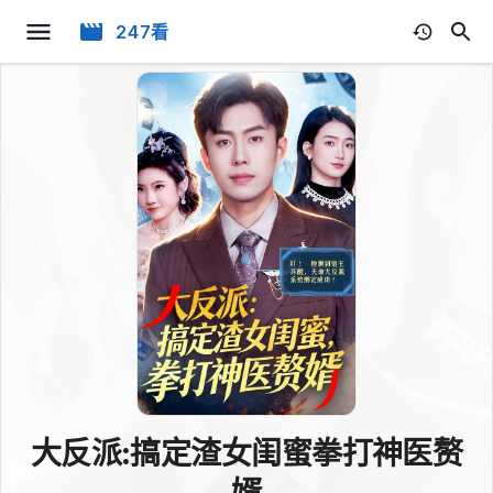
247看
大反派:搞定渣女闺蜜拳打神医赘
婿