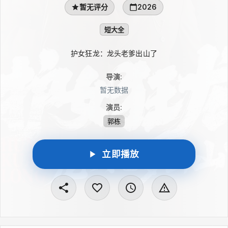
暂无评分
2026
短大全
护女狂龙：龙头老爹出山了
导演
:
暂无数据
演员
:
郭栋
立即播放