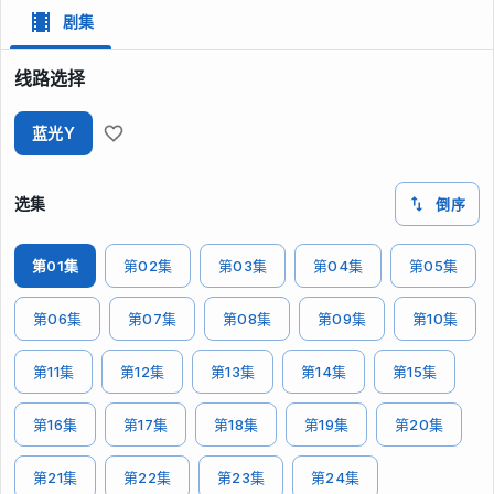
剧集
线路选择
蓝光Y
选集
倒序
第01集
第02集
第03集
第04集
第05集
第06集
第07集
第08集
第09集
第10集
第11集
第12集
第13集
第14集
第15集
第16集
第17集
第18集
第19集
第20集
第21集
第22集
第23集
第24集