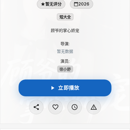
暂无评分
2026
短大全
顾爷的掌心娇宠
导演
:
暂无数据
演员
:
徐小舒
立即播放