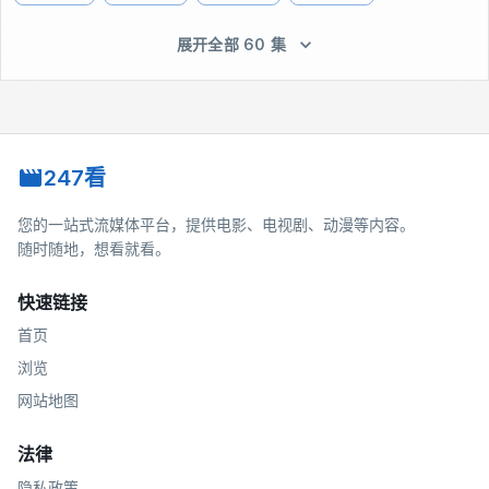
展开全部 60 集
247看
您的一站式流媒体平台，提供电影、电视剧、动漫等内容。
随时随地，想看就看。
快速链接
首页
浏览
网站地图
法律
隐私政策