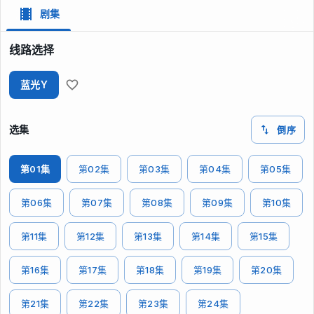
剧集
线路选择
蓝光Y
选集
倒序
第01集
第02集
第03集
第04集
第05集
第06集
第07集
第08集
第09集
第10集
第11集
第12集
第13集
第14集
第15集
第16集
第17集
第18集
第19集
第20集
第21集
第22集
第23集
第24集