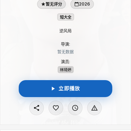
暂无评分
2026
短大全
逆风局
导演
:
暂无数据
演员
:
林琦婷
立即播放