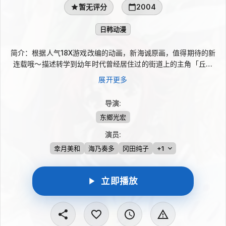
暂无评分
2004
日韩动漫
简介：根据人气18X游戏改编的动画，新海诚原画，值得期待的新
连载哦～描述转学到幼年时代曾经居住过的街道上的主角「丘野
真」与妹妹「日向」，在学校中与同学「橘勤」、「紫光院霞」等
展开更多
许多朋友一起展开快乐的学园生活。而在某天，在真的耳边出现一
阵口琴的声音，受到这阵怀念的口琴声所吸引而爬上屋顶的真在那
导演
:
里与一名少女相遇，这名少女便是真过去的青梅竹马「鸣风みな
东郷光宏
も」，就这样，在这个不可思议的街道上属于主角们的故事正悄悄
揭开序幕………
演员
:
幸月美和
海乃奏多
冈田纯子
+1
立即播放