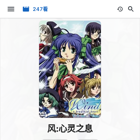
247看
风:心灵之息