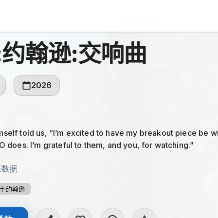
:约翰逊:交响曲
2026
self told us, “I’m excited to have my breakout piece be w
O does. I’m grateful to them, and you, for watching.”
无数据
什·约翰逊