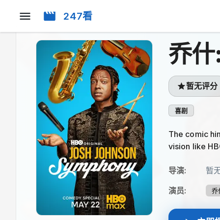
247看
乔什
暂无评分
喜剧
The comic him
vision like HB
导演
:
暂
演员
:
乔