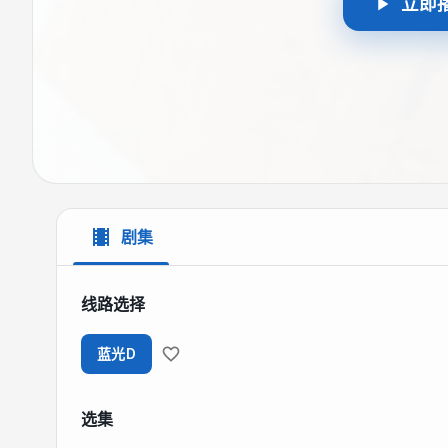
立即
剧集
线路选择
蓝光D
选集