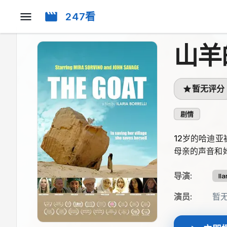
247看
山羊
暂无评分
剧情
12岁的哈迪
母亲的声音和
导演
:
Ila
演员
:
暂