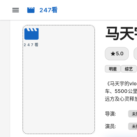
247看
马天
247看
5.0
明星
综艺
《马天宇的vl
车、5500
远方及心灵释
导演
:
未
演员
:
未