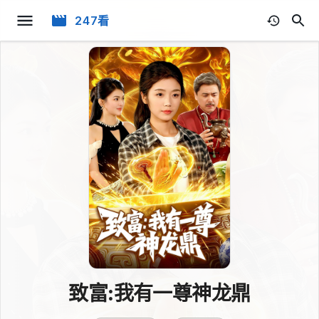
247看
致富:我有一尊神龙鼎