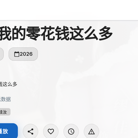
我的零花钱这么多
2026
钱这么多
无数据
佳汝
播放