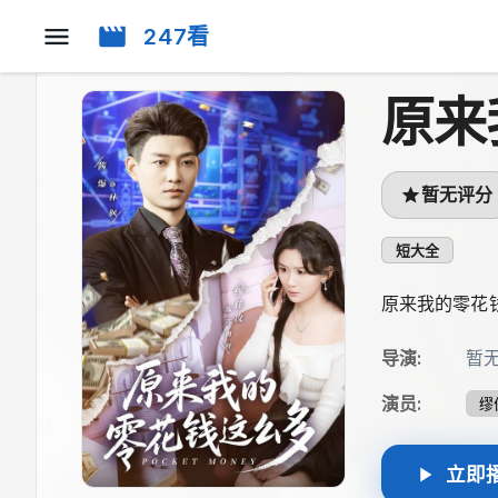
247看
原来
暂无评分
短大全
原来我的零花
导演
:
暂
演员
:
缪
立即