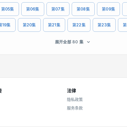
第05集
第06集
第07集
第08集
第09集
第19集
第20集
第21集
第22集
第23集
第
展开全部 80 集
接
法律
隐私政策
服务条款