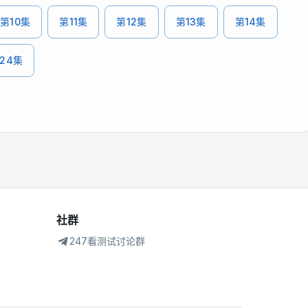
第10集
第11集
第12集
第13集
第14集
24集
社群
247看测试讨论群