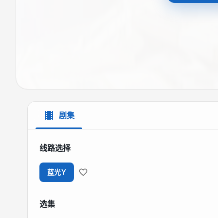
剧集
线路选择
蓝光Y
选集