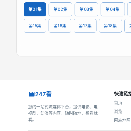
第01集
第02集
第03集
第04集
第15集
第16集
第17集
第18集
247看
快速链
首页
您的一站式流媒体平台，提供电影、电
浏览
视剧、动漫等内容。随时随地，想看就
看。
网站地图