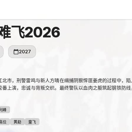
难飞2026
2027
江北市，刑警雷鸣与新人方晴在缉捕阴狠悍匪姜虎的过程中，陷
轮番上演，忠诚与背叛交织。最终警队以血肉之躯筑起钢铁防线
利峰
高位
黄勐
童飞