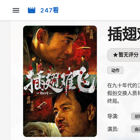
247看
插翅
暂无评分
动作
在九十年代的
假扮交换人质
终局。
导演
:
胡
演员
:
曲