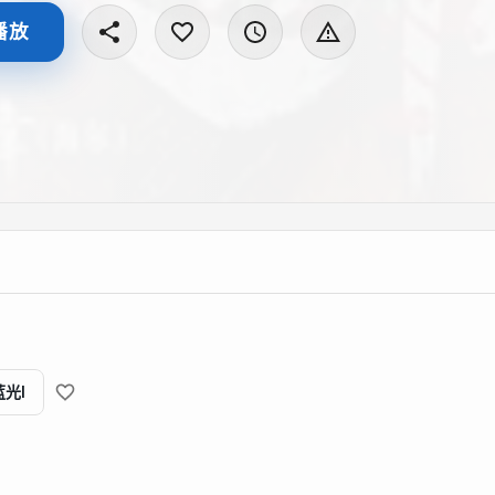
播放
蓝光I