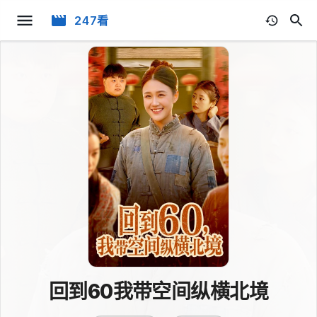
247看
回到60我带空间纵横北境