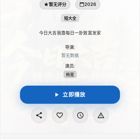
暂无评分
2026
短大全
今日大吉我靠每日一卦致富发家
导演
:
暂无数据
演员
:
杨宽
立即播放