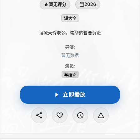
暂无评分
2026
短大全
误撩天价老公，盛爷追着要负责
导演
:
暂无数据
演员
:
车超炎
立即播放