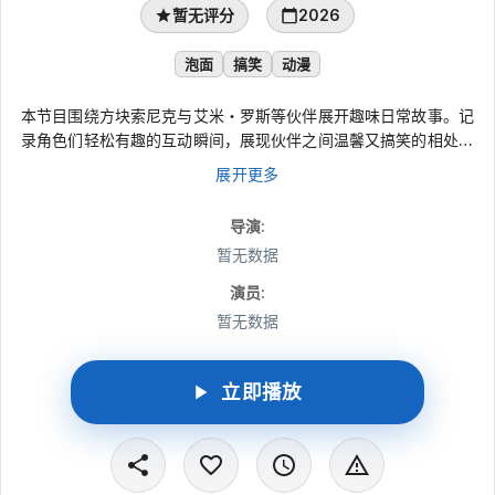
暂无评分
2026
泡面
搞笑
动漫
本节目围绕方块索尼克与艾米・罗斯等伙伴展开趣味日常故事。记
录角色们轻松有趣的互动瞬间，展现伙伴之间温馨又搞笑的相处日
常。这里有活泼可爱的女孩角色登场，充满轻松治愈的趣味情节，
展开更多
搭配欢快的节奏，带来满满欢乐。通过简短精彩的动画片段，呈现
角色们日常里的趣事与小插曲，画风可爱、内容轻松，适合休闲观
导演
:
看，带你沉浸式感受索尼克一行人热闹又治愈的欢乐时光。
暂无数据
演员
:
暂无数据
立即播放