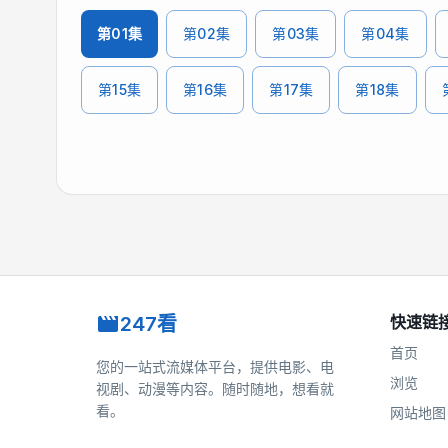
第01集
第02集
第03集
第04集
第15集
第16集
第17集
第18集
247看
快速链
首页
您的一站式流媒体平台，提供电影、电
浏览
视剧、动漫等内容。随时随地，想看就
看。
网站地图