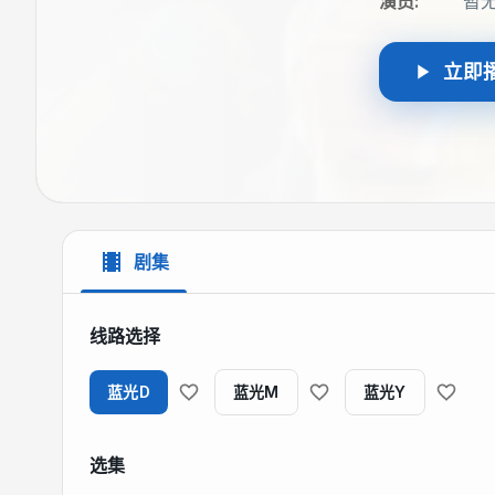
演员
:
暂
立即
剧集
线路选择
蓝光D
蓝光M
蓝光Y
选集