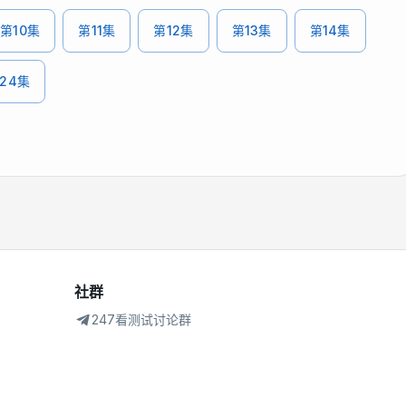
第10集
第11集
第12集
第13集
第14集
24集
社群
247看测试讨论群