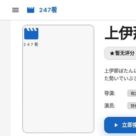
247看
上伊
247看
暂无评分
上伊那ぼたん
た勢いでいぶ
导演
:
佐
演员
:
铃
立即