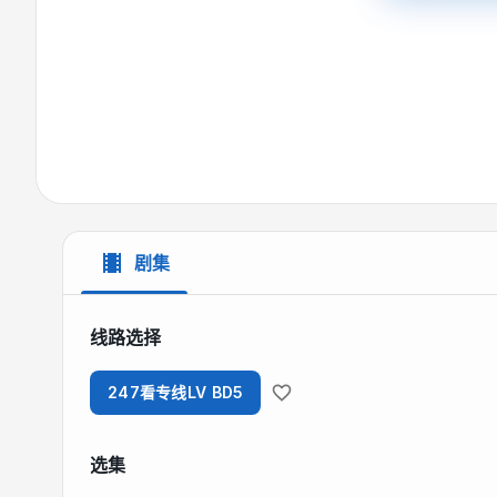
剧集
线路选择
247看专线LV BD5
选集