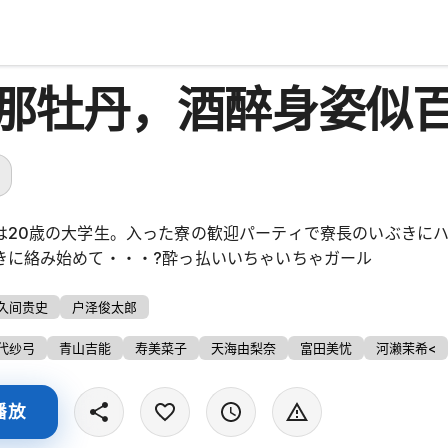
那牡丹，酒醉身姿似
は20歳の大学生。入った寮の歓迎パーティで寮長のいぶきに
きに絡み始めて・・・?酔っ払いいちゃいちゃガール
久间贵史
户泽俊太郎
代纱弓
青山吉能
寿美菜子
天海由梨奈
富田美忧
河濑茉希<
播放