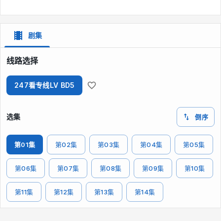
剧集
线路选择
247看专线LV BD5
选集
倒序
第01集
第02集
第03集
第04集
第05集
第06集
第07集
第08集
第09集
第10集
第11集
第12集
第13集
第14集